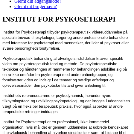
Glemt din adgangskode?
Glemt dit brugernavn?
INSTITUT FOR PSYKOSETERAPI
Institut for Psykoseterapi tilbyder psykoterapeutisk videreuddannelse på
specialistniveau til psykologer, læger og andre professionelle behandlere
med interesse for psykoterapi med mennesker, der lider af psykoser eller
svære personlighedsforstyrrelser.
Psykoterapeutisk behandling af alvorlige sindslidelser kræver specifik
viden om psykoterapeutisk teori og metode. De psykoterapeutiske
teknikker og håndteringen af rammerne for behandlingen adskiller sig på
en række områder fra psykoterapi med andre patientgrupper, og
forudsætter viden og indsigt i de temaer og særlige erfaringer og
oplevelsesmåder, den psykotiske tilstand giver anledning til.
Instituttets referenceramme er psykodynamisk, herunder nyere
tilknytningsteori og udviklingspsykopatologi, og der lægges i uddannelsen
vægt på en fleksibel terapeutisk praksis, hvor også aspekter af andre
terapeutiske retninger inddrages.
Institut for Psykoseterapi er en professionel, ikke-kommerciel
organisation, hvis mål det er gennem uddannelse at udbrede kendskabet
til psykologisk behandling af alvorlige sindslidelser samt at bidrage til et