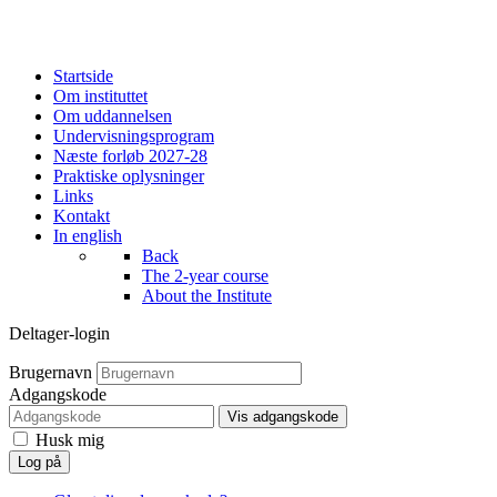
Startside
Om instituttet
Om uddannelsen
Undervisningsprogram
Næste forløb 2027-28
Praktiske oplysninger
Links
Kontakt
In english
Back
The 2-year course
About the Institute
Deltager-login
Brugernavn
Adgangskode
Vis adgangskode
Husk mig
Log på