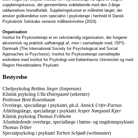
suppleringskursus, der gennemføres sideløbende med den 2-årige
uddannelses hovedforløb. Suppleringskurset er målrettet læger, der
ønsker godkendelse som specialist i psykoterapi i henhold til Dansk
Psykiatrisk Selskabs seneste målbeskrivelse (2024).
Organisation
Institut for Psykoseterapi er en selvstændig organisation, der fungerer
økonomisk og praktisk uafhængigt af, men i samarbejde med, ISPS-
Danmark (The International Society for Psychological and Social
Approaches to Psychosis). Institut for Psykoseterapi samarbejder
endvidere med Institut for Psykologi ved Københavns Universitet og med
Region Hovedstadens Psykiatri.
Bestyrelse
Chefpsykolog
Bettina Jæger
(forperson)
Klinisk psykolog
Ulla Østergaard
(sekretær)
Professor
Bent Rosenbaum
Overlæge, speciallæge i psykiatri, ph.d.
Annick Urfer-Parnas
Afdelingslæge, speciallæge i psykiatri
Jesper Nørgaard Kjær
Klinisk psykolog
Thomas Feltheim
Afsnitsledende overlæge, speciallæge i børne- og ungdomspsykiatri
Thomas Tellier
Specialpsykolog i psykiatri
Torben Schjødt
(webmaster)