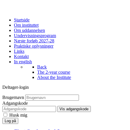
Startside
Om instituttet
Om uddannelsen
Undervisningsprogram
Næste forløb 2027-28
Praktiske oplysninger
Links
Kontakt
In english
Back
The 2-year course
About the Institute
Deltager-login
Brugernavn
Adgangskode
Vis adgangskode
Husk mig
Log på