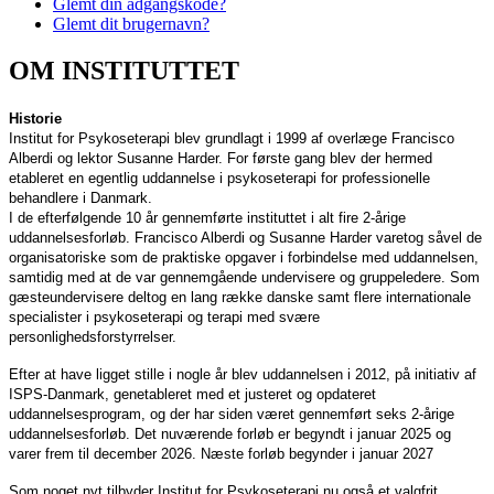
Glemt din adgangskode?
Glemt dit brugernavn?
OM INSTITUTTET
Historie
Institut for Psykoseterapi blev grundlagt i 1999 af overlæge Francisco
Alberdi og lektor Susanne Harder. For første gang blev der hermed
etableret en egentlig uddannelse i psykoseterapi for professionelle
behandlere i Danmark.
I de efterfølgende 10 år gennemførte instituttet i alt fire 2-årige
uddannelsesforløb. Francisco Alberdi og Susanne Harder varetog såvel de
organisatoriske som de praktiske opgaver i forbindelse med uddannelsen,
samtidig med at de var gennemgående undervisere og gruppeledere. Som
gæsteundervisere deltog en lang række danske samt flere internationale
specialister i psykoseterapi og terapi med svære
personlighedsforstyrrelser.
Efter at have ligget stille i nogle år blev uddannelsen i 2012, på initiativ af
ISPS-Danmark, genetableret med et justeret og opdateret
uddannelsesprogram, og der har siden været gennemført seks 2-årige
uddannelsesforløb. Det nuværende forløb er begyndt i januar 2025 og
varer frem til december 2026. Næste forløb begynder i januar 2027
Som noget nyt tilbyder Institut for Psykoseterapi nu også et valgfrit